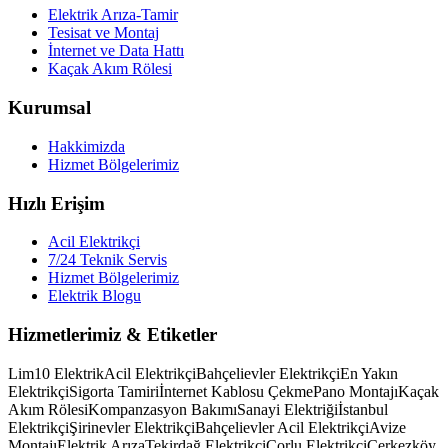
Elektrik Arıza-Tamir
Tesisat ve Montaj
İnternet ve Data Hattı
Kaçak Akım Rölesi
Kurumsal
Hakkimizda
Hizmet Bölgelerimiz
Hızlı Erişim
Acil Elektrikçi
7/24 Teknik Servis
Hizmet Bölgelerimiz
Elektrik Blogu
Hizmetlerimiz & Etiketler
Lim10 Elektrik
Acil Elektrikçi
Bahçelievler Elektrikçi
En Yakın
Elektrikçi
Sigorta Tamiri
İnternet Kablosu Çekme
Pano Montajı
Kaçak
Akım Rölesi
Kompanzasyon Bakımı
Sanayi Elektriği
İstanbul
Elektrikçi
Şirinevler Elektrikçi
Bahçelievler Acil Elektrikçi
Avize
Montajı
Elektrik Arıza
Tekirdağ Elektrikçi
Çorlu Elektrikçi
Çerkezköy