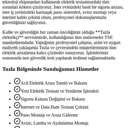
teknoloji ekipmanları kullanarak elektrik tesisatınızdaki tüm
sorunları kökten çözüyoruz. İster evinizdeki basit bir sigorta arızası,
ister iş yerinizdeki karmaşık pano sistemleri, avize montajı veya
internet kablo çekimi olsun, profesyonel dokunuşlarımızla
güvenliğinizi sağlıyoruz.
Kalite ve güvenliğin her zaman önceliğimiz olduğu **
Tuzla
elektrikçi** servisimizde, kullandığımız tüm malzemeler TSE
standartlarındadır. Yaptığımız profesyonel çalışma, azim ve uygun
maliyetli yaklaşımla
Tuzla
ve çevresindeki müşterilerimizin tüm
elektrik arızalarına kalıcı çözümler sunuyoruz. İşlemlerimiz
sonrasında tam güvenlik testi yapılarak teslimat sağlanmaktadır.
Tuzla
Bölgesinde Sunduğumuz Hizmetler
Acil Elektrik Arıza Tamiri ve Bakımı
Yeni Elektrik Tesisatı ve Yenileme İşlemleri
Sigorta Kutusu Değişimi ve Bakımı
İnternet ve Data Hattı Tesisatı Çekimi
Pano Montajı ve Arıza Giderme
Avize, Lamba ve Aydınlatma Montajı