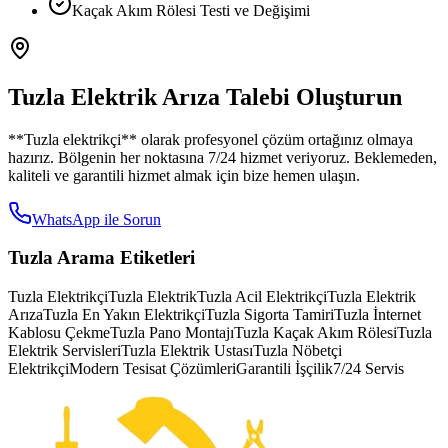
Kaçak Akım Rölesi Testi ve Değişimi
Tuzla
Elektrik Arıza Talebi Oluşturun
**
Tuzla
elektrikçi** olarak profesyonel çözüm ortağınız olmaya
hazırız. Bölgenin her noktasına 7/24 hizmet veriyoruz. Beklemeden,
kaliteli ve garantili hizmet almak için bize hemen ulaşın.
WhatsApp ile Sorun
Tuzla
Arama Etiketleri
Tuzla Elektrikçi
Tuzla Elektrik
Tuzla Acil Elektrikçi
Tuzla Elektrik
Arıza
Tuzla En Yakın Elektrikçi
Tuzla Sigorta Tamiri
Tuzla İnternet
Kablosu Çekme
Tuzla Pano Montajı
Tuzla Kaçak Akım Rölesi
Tuzla
Elektrik Servisleri
Tuzla Elektrik Ustası
Tuzla Nöbetçi
Elektrikçi
Modern Tesisat Çözümleri
Garantili İşçilik
7/24 Servis