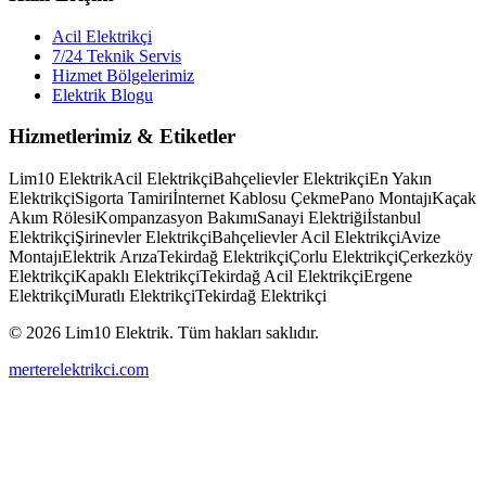
Acil Elektrikçi
7/24 Teknik Servis
Hizmet Bölgelerimiz
Elektrik Blogu
Hizmetlerimiz & Etiketler
Lim10 Elektrik
Acil Elektrikçi
Bahçelievler Elektrikçi
En Yakın
Elektrikçi
Sigorta Tamiri
İnternet Kablosu Çekme
Pano Montajı
Kaçak
Akım Rölesi
Kompanzasyon Bakımı
Sanayi Elektriği
İstanbul
Elektrikçi
Şirinevler Elektrikçi
Bahçelievler Acil Elektrikçi
Avize
Montajı
Elektrik Arıza
Tekirdağ Elektrikçi
Çorlu Elektrikçi
Çerkezköy
Elektrikçi
Kapaklı Elektrikçi
Tekirdağ Acil Elektrikçi
Ergene
Elektrikçi
Muratlı Elektrikçi
Tekirdağ Elektrikçi
© 2026 Lim10 Elektrik. Tüm hakları saklıdır.
merterelektrikci.com