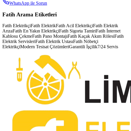
WhatsApp ile Sorun
Fatih
Arama Etiketleri
Fatih Elektrikçi
Fatih Elektrik
Fatih Acil Elektrikçi
Fatih Elektrik
Arıza
Fatih En Yakın Elektrikçi
Fatih Sigorta Tamiri
Fatih İnternet
Kablosu Çekme
Fatih Pano Montajı
Fatih Kaçak Akım Rölesi
Fatih
Elektrik Servisleri
Fatih Elektrik Ustası
Fatih Nöbetçi
Elektrikçi
Modern Tesisat Çözümleri
Garantili İşçilik
7/24 Servis