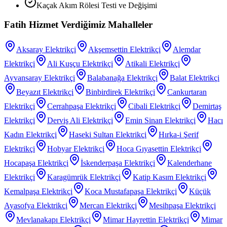
Kaçak Akım Rölesi Testi ve Değişimi
Fatih
Hizmet Verdiğimiz Mahalleler
Aksaray
Elektrikçi
Akşemsettin
Elektrikçi
Alemdar
Elektrikçi
Ali Kuşçu
Elektrikçi
Atikali
Elektrikçi
Ayvansaray
Elektrikçi
Balabanağa
Elektrikçi
Balat
Elektrikçi
Beyazıt
Elektrikçi
Binbirdirek
Elektrikçi
Cankurtaran
Elektrikçi
Cerrahpaşa
Elektrikçi
Cibali
Elektrikçi
Demirtaş
Elektrikçi
Derviş Ali
Elektrikçi
Emin Sinan
Elektrikçi
Hacı
Kadın
Elektrikçi
Haseki Sultan
Elektrikçi
Hırka-i Şerif
Elektrikçi
Hobyar
Elektrikçi
Hoca Gıyasettin
Elektrikçi
Hocapaşa
Elektrikçi
İskenderpaşa
Elektrikçi
Kalenderhane
Elektrikçi
Karagümrük
Elektrikçi
Katip Kasım
Elektrikçi
Kemalpaşa
Elektrikçi
Koca Mustafapaşa
Elektrikçi
Küçük
Ayasofya
Elektrikçi
Mercan
Elektrikçi
Mesihpaşa
Elektrikçi
Mevlanakapı
Elektrikçi
Mimar Hayrettin
Elektrikçi
Mimar