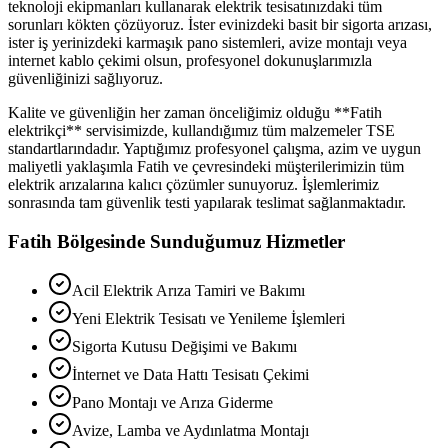
teknoloji ekipmanları kullanarak elektrik tesisatınızdaki tüm
sorunları kökten çözüyoruz. İster evinizdeki basit bir sigorta arızası,
ister iş yerinizdeki karmaşık pano sistemleri, avize montajı veya
internet kablo çekimi olsun, profesyonel dokunuşlarımızla
güvenliğinizi sağlıyoruz.
Kalite ve güvenliğin her zaman önceliğimiz olduğu **
Fatih
elektrikçi** servisimizde, kullandığımız tüm malzemeler TSE
standartlarındadır. Yaptığımız profesyonel çalışma, azim ve uygun
maliyetli yaklaşımla
Fatih
ve çevresindeki müşterilerimizin tüm
elektrik arızalarına kalıcı çözümler sunuyoruz. İşlemlerimiz
sonrasında tam güvenlik testi yapılarak teslimat sağlanmaktadır.
Fatih
Bölgesinde Sunduğumuz Hizmetler
Acil Elektrik Arıza Tamiri ve Bakımı
Yeni Elektrik Tesisatı ve Yenileme İşlemleri
Sigorta Kutusu Değişimi ve Bakımı
İnternet ve Data Hattı Tesisatı Çekimi
Pano Montajı ve Arıza Giderme
Avize, Lamba ve Aydınlatma Montajı