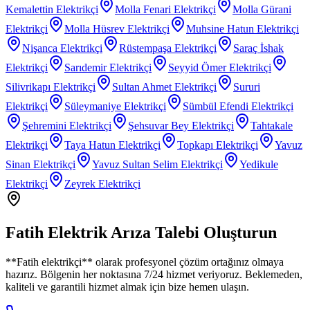
Kemalettin
Elektrikçi
Molla Fenari
Elektrikçi
Molla Gürani
Elektrikçi
Molla Hüsrev
Elektrikçi
Muhsine Hatun
Elektrikçi
Nişanca
Elektrikçi
Rüstempaşa
Elektrikçi
Saraç İshak
Elektrikçi
Sarıdemir
Elektrikçi
Seyyid Ömer
Elektrikçi
Silivrikapı
Elektrikçi
Sultan Ahmet
Elektrikçi
Sururi
Elektrikçi
Süleymaniye
Elektrikçi
Sümbül Efendi
Elektrikçi
Şehremini
Elektrikçi
Şehsuvar Bey
Elektrikçi
Tahtakale
Elektrikçi
Taya Hatun
Elektrikçi
Topkapı
Elektrikçi
Yavuz
Sinan
Elektrikçi
Yavuz Sultan Selim
Elektrikçi
Yedikule
Elektrikçi
Zeyrek
Elektrikçi
Fatih
Elektrik Arıza Talebi Oluşturun
**
Fatih
elektrikçi** olarak profesyonel çözüm ortağınız olmaya
hazırız. Bölgenin her noktasına 7/24 hizmet veriyoruz. Beklemeden,
kaliteli ve garantili hizmet almak için bize hemen ulaşın.